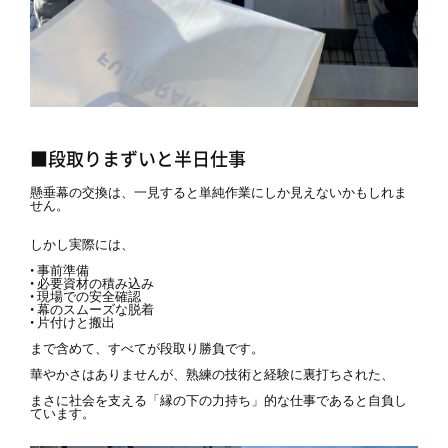
■段取りまずいと半日仕事
懸垂幕の交換は、一見すると単純作業にしか見えないかもしれま
せん。
しかし実際には、
• 事前準備
• 必要資材の積み込み
• 現場での安全確認
• 幕のスムーズな脱着
• 片付けと搬出
まで含めて、すべてが段取り勝負です。
華やかさはありませんが、熟練の技術と経験に裏打ちされた、
まさに社会を支える「縁の下の力持ち」的な仕事であると自負し
ています。