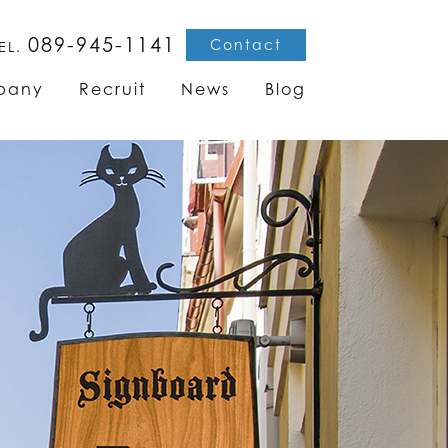
089-945-1141
Contact
EL.
pany
Recruit
News
Blog