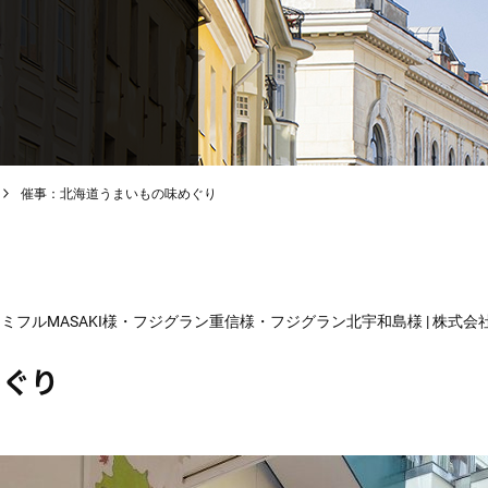
催事：北海道うまいもの味めぐり
様・エミフルMASAKI様・フジグラン重信様・フジグラン北宇和島様 | 株式
めぐり