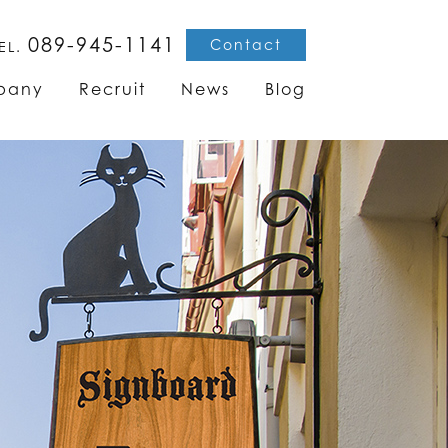
089-945-1141
Contact
EL.
pany
Recruit
News
Blog