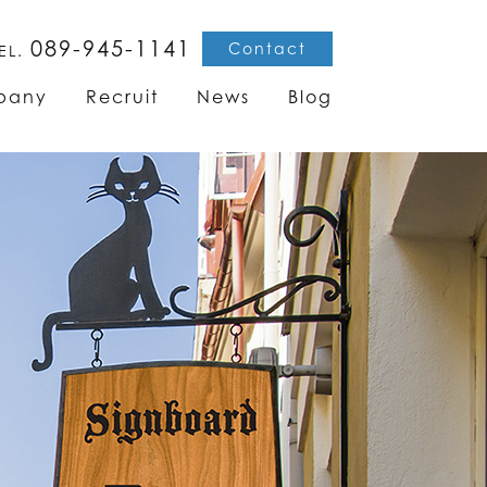
089-945-1141
Contact
EL.
pany
Recruit
News
Blog