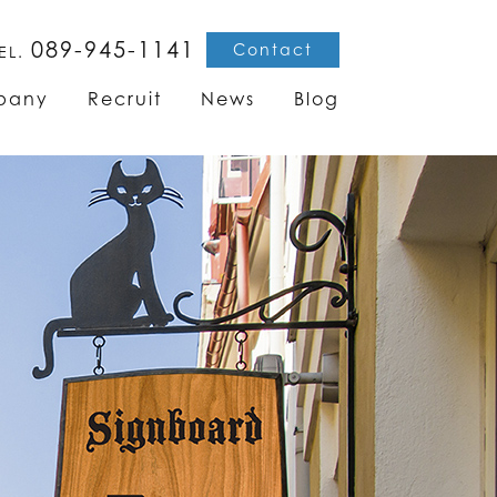
089-945-1141
Contact
EL.
pany
Recruit
News
Blog