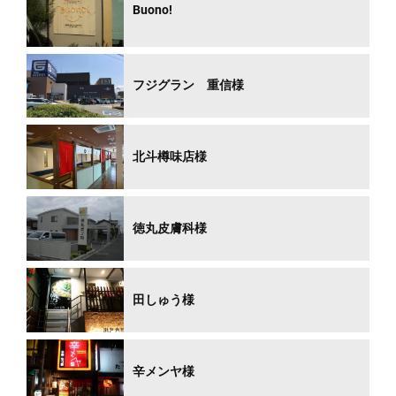
Buono!
フジグラン 重信様
北斗樽味店様
徳丸皮膚科様
田しゅう様
辛メンヤ様